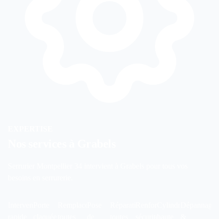
EXPERTISE
Nos services à
Grabels
Serrurier Montpellier 34 intervient à Grabels pour tous vos
besoins en serrurerie.
DÉPANNAGE
OUVERTURE
CHANGEMENT
INSTALLATION
RÉPARATION
BLINDAGE
REMPLACEME
RIDEAU
Intervention
Porte
Remplacement
Pose
Réparation
Renforcement
Cylindres
Dépannage
URGENCE
DE PORTE
DE SERRURE
SERRURE
DE SERRURE
DE PORTE
CYLINDRE
MÉTALLI
rapide
claquée
toutes
de
toutes
sécurité
haute
&