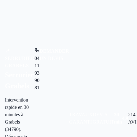
📍
DEMANDER
SERRURIER
04
UN DEVIS
GRABELS
11
93
Serrurier
90
Grabels
81
Intervention
rapide en 30
minutes à
TRAVAUX
DEVIS
30
214
4,9
Grabels
GARANTI
GRATUIT
min
AVI
(34790).
Dépannage,