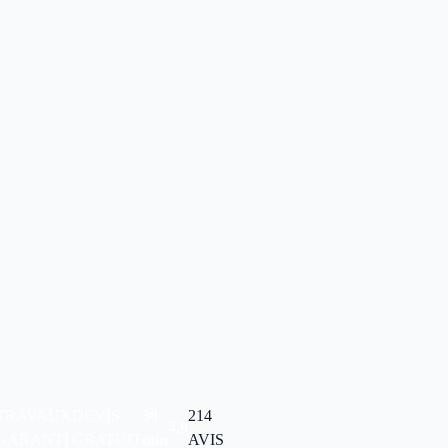
TRAVAUX
DEVIS
30
214
4,9
GARANTI
GRATUIT
min
AVIS